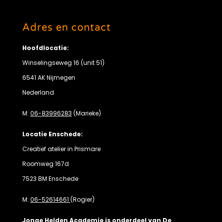
Adres en contact
Hoofdlocatie:
Winselingseweg 16 (unit 51)
6541 AK Nijmegen
Nederland
M:
06-83996283
(Marieke)
Locatie Enschede:
Creatief atelier in Prismare
Roomweg 167d
7523 BM Enschede
M:
06-52614661
(Rogier)
Jonge Helden Academie is onderdeel van De